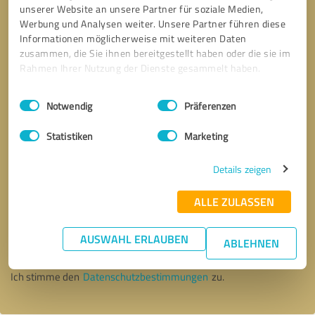
unserer Website an unsere Partner für soziale Medien,
Werbung und Analysen weiter. Unsere Partner führen diese
Informationen möglicherweise mit weiteren Daten
zusammen, die Sie ihnen bereitgestellt haben oder die sie im
Rahmen Ihrer Nutzung der Dienste gesammelt haben.
Einwilligungsauswahl
Impressum
|
Datenschutzbestimmungen
Notwendig
Präferenzen
Statistiken
Marketing
Details zeigen
ALLE ZULASSEN
Bitte um Rückruf
* Erforderliche Angaben
AUSWAHL ERLAUBEN
ABLEHNEN
Nachricht senden
Ich stimme den
Datenschutzbestimmungen
zu.