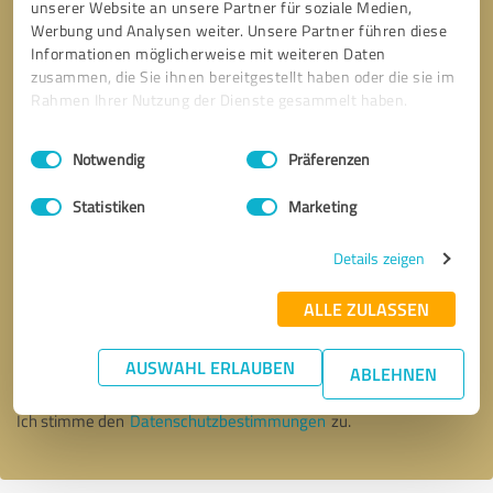
unserer Website an unsere Partner für soziale Medien,
Werbung und Analysen weiter. Unsere Partner führen diese
Informationen möglicherweise mit weiteren Daten
zusammen, die Sie ihnen bereitgestellt haben oder die sie im
Rahmen Ihrer Nutzung der Dienste gesammelt haben.
Einwilligungsauswahl
Impressum
|
Datenschutzbestimmungen
Notwendig
Präferenzen
Statistiken
Marketing
Details zeigen
Bitte um Rückruf
* Erforderliche Angaben
ALLE ZULASSEN
AUSWAHL ERLAUBEN
Nachricht senden
ABLEHNEN
Ich stimme den
Datenschutzbestimmungen
zu.