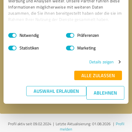
Werbung und Analysen weiter. Unsere Partner führen diese
Informationen möglicherweise mit weiteren Daten
zusammen, die Sie ihnen bereitgestellt haben oder die sie im
Rahmen Ihrer Nutzung der Dienste gesammelt haben.
Einwilligungsauswahl
Impressum
|
Datenschutzbestimmungen
Notwendig
Präferenzen
Statistiken
Marketing
Details zeigen
Bitte um Rückruf
* Erforderliche Angaben
ALLE ZULASSEN
Nachricht senden
AUSWAHL ERLAUBEN
ABLEHNEN
Ich stimme den
Datenschutzbestimmungen
zu.
Profil aktiv seit 09.02.2024 |
Letzte Aktualisierung: 01.08.2026
|
Profil
melden