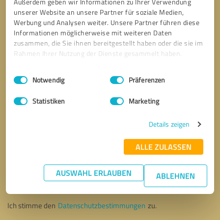
Außerdem geben wir Informationen zu Ihrer Verwendung
unserer Website an unsere Partner für soziale Medien,
Werbung und Analysen weiter. Unsere Partner führen diese
Informationen möglicherweise mit weiteren Daten
zusammen, die Sie ihnen bereitgestellt haben oder die sie im
Rahmen Ihrer Nutzung der Dienste gesammelt haben.
Einwilligungsauswahl
Impressum
|
Datenschutzbestimmungen
Notwendig
Präferenzen
Statistiken
Marketing
Details zeigen
ALLE ZULASSEN
Bitte um Rückruf
* Erforderliche Angaben
AUSWAHL ERLAUBEN
ABLEHNEN
Nachricht senden
Ich stimme den
Datenschutzbestimmungen
zu.