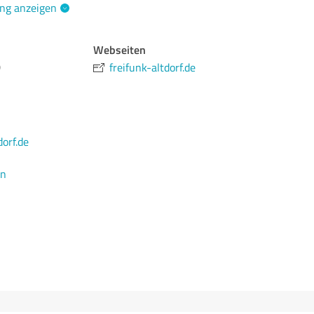
ng anzeigen
Webseiten
D
freifunk-altdorf.de
orf.de
en