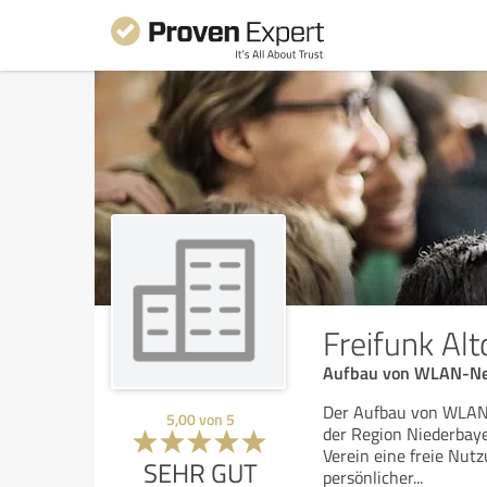
Freifunk Altd
Aufbau von WLAN-Net
Der Aufbau von WLAN-N
5,00
von
5
der Region Niederbaye
Verein eine freie Nut
SEHR GUT
persönlicher
...