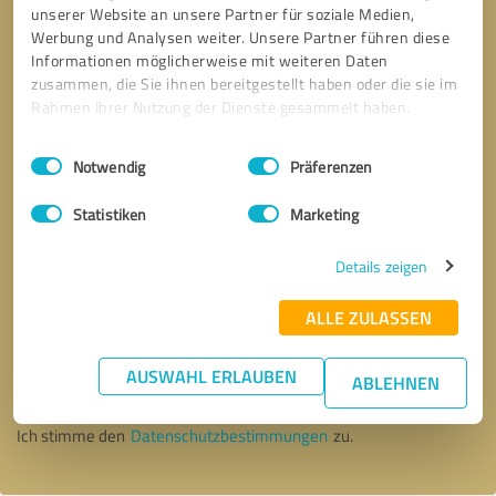
unserer Website an unsere Partner für soziale Medien,
Werbung und Analysen weiter. Unsere Partner führen diese
Informationen möglicherweise mit weiteren Daten
zusammen, die Sie ihnen bereitgestellt haben oder die sie im
Rahmen Ihrer Nutzung der Dienste gesammelt haben.
Einwilligungsauswahl
Impressum
|
Datenschutzbestimmungen
Notwendig
Präferenzen
Statistiken
Marketing
Details zeigen
ALLE ZULASSEN
Bitte um Rückruf
* Erforderliche Angaben
AUSWAHL ERLAUBEN
ABLEHNEN
Nachricht senden
Ich stimme den
Datenschutzbestimmungen
zu.