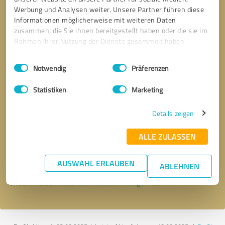
Werbung und Analysen weiter. Unsere Partner führen diese
Informationen möglicherweise mit weiteren Daten
zusammen, die Sie ihnen bereitgestellt haben oder die sie im
Rahmen Ihrer Nutzung der Dienste gesammelt haben.
Einwilligungsauswahl
Impressum
|
Datenschutzbestimmungen
Notwendig
Präferenzen
Statistiken
Marketing
Details zeigen
Bitte um Rückruf
* Erforderliche Angaben
ALLE ZULASSEN
Nachricht senden
AUSWAHL ERLAUBEN
ABLEHNEN
Ich stimme den
Datenschutzbestimmungen
zu.