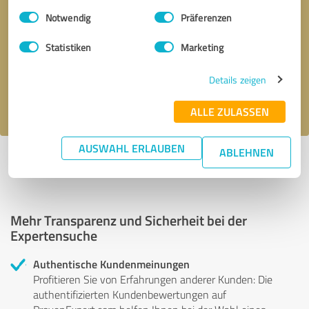
Einwilligungsauswahl
Impressum
|
Datenschutzbestimmungen
Notwendig
Präferenzen
Bitte um Rückruf
* Erforderliche Angaben
Statistiken
Marketing
Nachricht senden
Details zeigen
Ich stimme den
Datenschutzbestimmungen
zu.
ALLE ZULASSEN
AUSWAHL ERLAUBEN
ABLEHNEN
Profil aktiv seit 19.11.2025 |
Letzte Aktualisierung: 19.11.2025
|
Profil
melden
Mehr Transparenz und Sicherheit bei der
Expertensuche
Authentische Kundenmeinungen
Profitieren Sie von Erfahrungen anderer Kunden: Die
authentifizierten Kundenbewertungen auf