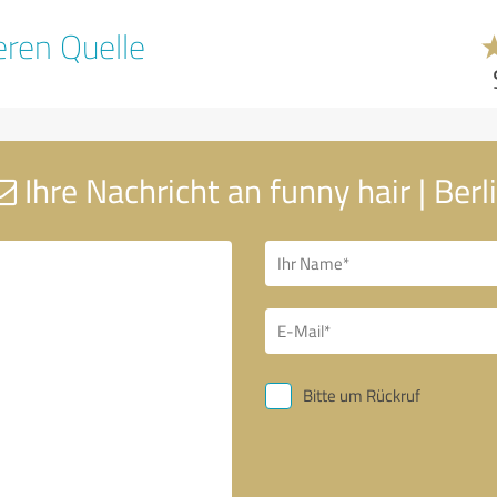
ren Quelle
Ihre Nachricht an funny hair | Berl
Bitte um Rückruf