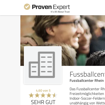
Fussballcent
Fussballcenter Rhein
Das Fussballcenter Rh
4,60
von
5
Freizeitmöglichkeiten
Indoor-Soccer-Feldern 
SEHR GUT
unabhängig von Wett