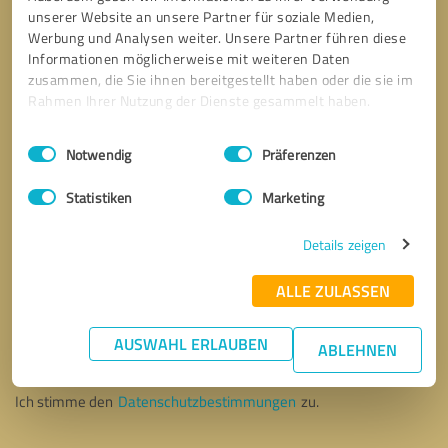
unserer Website an unsere Partner für soziale Medien,
Werbung und Analysen weiter. Unsere Partner führen diese
Informationen möglicherweise mit weiteren Daten
zusammen, die Sie ihnen bereitgestellt haben oder die sie im
Rahmen Ihrer Nutzung der Dienste gesammelt haben.
Einwilligungsauswahl
Impressum
|
Datenschutzbestimmungen
Notwendig
Präferenzen
Statistiken
Marketing
Details zeigen
ALLE ZULASSEN
Bitte um Rückruf
* Erforderliche Angaben
AUSWAHL ERLAUBEN
ABLEHNEN
Nachricht senden
Ich stimme den
Datenschutzbestimmungen
zu.