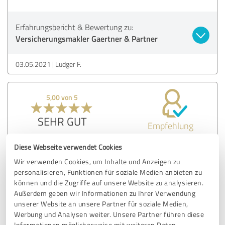
Erfahrungsbericht & Bewertung zu:
Versicherungsmakler Gaertner & Partner
03.05.2021
Ludger F.
5,00 von 5
SEHR GUT
Empfehlung
Diese Webseite verwendet Cookies
Die beste Beratung die ich je bekommen habe. Sehr
freundlich und zuvorkommend!
Wir verwenden Cookies, um Inhalte und Anzeigen zu
personalisieren, Funktionen für soziale Medien anbieten zu
können und die Zugriffe auf unsere Website zu analysieren.
Erfahrungsbericht & Bewertung zu:
Außerdem geben wir Informationen zu Ihrer Verwendung
Versicherungsmakler Gaertner & Partner
unserer Website an unsere Partner für soziale Medien,
Werbung und Analysen weiter. Unsere Partner führen diese
Informationen möglicherweise mit weiteren Daten