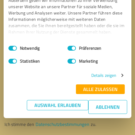
Außerdem geben wir Informationen zu Ihrer Verwendung
unserer Website an unsere Partner für soziale Medien,
Werbung und Analysen weiter. Unsere Partner führen diese
Informationen möglicherweise mit weiteren Daten
zusammen, die Sie ihnen bereitgestellt haben oder die sie im
Rahmen Ihrer Nutzung der Dienste gesammelt haben.
Einwilligungsauswahl
Impressum
|
Datenschutzbestimmungen
Notwendig
Präferenzen
Statistiken
Marketing
Details zeigen
ALLE ZULASSEN
Bitte um Rückruf
* Erforderliche Angaben
AUSWAHL ERLAUBEN
ABLEHNEN
Nachricht senden
Ich stimme den
Datenschutzbestimmungen
zu.