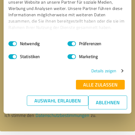
unserer Website an unsere Partner für soziale Medien,
Werbung und Analysen weiter. Unsere Partner führen diese
Informationen möglicherweise mit weiteren Daten
zusammen, die Sie ihnen bereitgestellt haben oder die sie im
Rahmen Ihrer Nutzung der Dienste gesammelt haben.
Einwilligungsauswahl
Impressum
|
Datenschutzbestimmungen
Notwendig
Präferenzen
Statistiken
Marketing
Details zeigen
Bitte um Rückruf
* Erforderliche Angaben
ALLE ZULASSEN
AUSWAHL ERLAUBEN
Nachricht senden
ABLEHNEN
Ich stimme den
Datenschutzbestimmungen
zu.