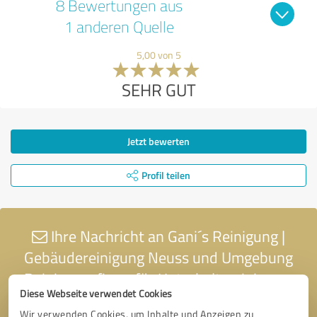
8 Bewertungen aus
1 anderen Quelle
5,00 von 5
SEHR GUT
Jetzt bewerten
Profil teilen
Ihre Nachricht an Gani´s Reinigung |
Gebäudereinigung Neuss und Umgebung
Reinigungsfirma für Unterhaltsreinigung,
Diese Webseite verwendet Cookies
Glasreinigung, Grundreinigung
Wir verwenden Cookies, um Inhalte und Anzeigen zu