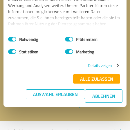
Werbung und Analysen weiter. Unsere Partner führen diese
Informationen möglicherweise mit weiteren Daten
zusammen, die Sie ihnen bereitgestellt haben oder die sie im
Rahmen Ihrer Nutzung der Dienste gesammelt haben.
Einwilligungsauswahl
Impressum
|
Datenschutzbestimmungen
Notwendig
Präferenzen
Statistiken
Marketing
Details zeigen
Bitte um Rückruf
* Erforderliche Angaben
ALLE ZULASSEN
Nachricht senden
AUSWAHL ERLAUBEN
ABLEHNEN
Ich stimme den
Datenschutzbestimmungen
zu.