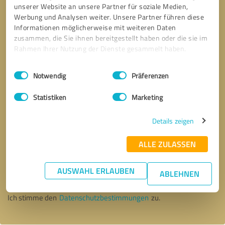
unserer Website an unsere Partner für soziale Medien,
Werbung und Analysen weiter. Unsere Partner führen diese
Informationen möglicherweise mit weiteren Daten
zusammen, die Sie ihnen bereitgestellt haben oder die sie im
Rahmen Ihrer Nutzung der Dienste gesammelt haben.
Einwilligungsauswahl
Impressum
|
Datenschutzbestimmungen
Notwendig
Präferenzen
Statistiken
Marketing
Details zeigen
ALLE ZULASSEN
Bitte um Rückruf
* Erforderliche Angaben
AUSWAHL ERLAUBEN
ABLEHNEN
Nachricht senden
Ich stimme den
Datenschutzbestimmungen
zu.