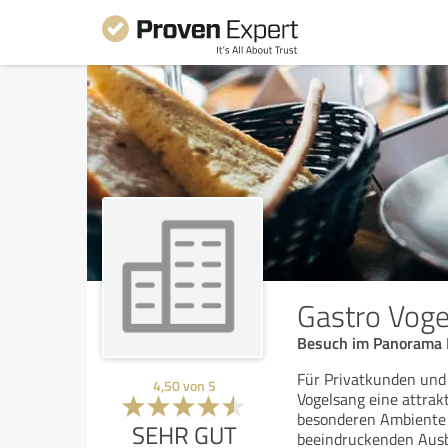
Gastro Vog
Besuch im Panorama 
Für Privatkunden und
4,50
von
5
Vogelsang eine attrak
besonderen Ambiente 
SEHR GUT
beeindruckenden Ausb