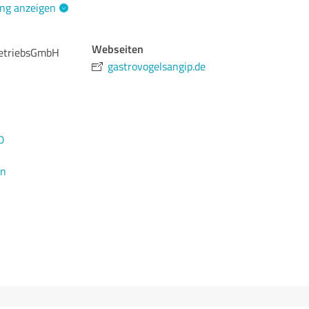
ng anzeigen
Webseiten
BetriebsGmbH
gastrovogelsangip.de
0
en