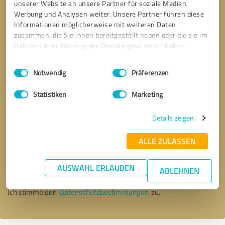
unserer Website an unsere Partner für soziale Medien,
Werbung und Analysen weiter. Unsere Partner führen diese
Informationen möglicherweise mit weiteren Daten
zusammen, die Sie ihnen bereitgestellt haben oder die sie im
Rahmen Ihrer Nutzung der Dienste gesammelt haben.
Einwilligungsauswahl
Impressum
|
Datenschutzbestimmungen
Notwendig
Präferenzen
Statistiken
Marketing
Details zeigen
Bitte um Rückruf
* Erforderliche Angaben
ALLE ZULASSEN
AUSWAHL ERLAUBEN
Nachricht senden
ABLEHNEN
Ich stimme den
Datenschutzbestimmungen
zu.