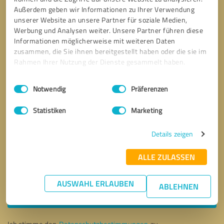
Außerdem geben wir Informationen zu Ihrer Verwendung
unserer Website an unsere Partner für soziale Medien,
Werbung und Analysen weiter. Unsere Partner führen diese
Informationen möglicherweise mit weiteren Daten
zusammen, die Sie ihnen bereitgestellt haben oder die sie im
Rahmen Ihrer Nutzung der Dienste gesammelt haben.
Einwilligungsauswahl
Impressum
|
Datenschutzbestimmungen
Notwendig
Präferenzen
Statistiken
Marketing
Details zeigen
ALLE ZULASSEN
Bitte um Rückruf
* Erforderliche Angaben
AUSWAHL ERLAUBEN
ABLEHNEN
Nachricht senden