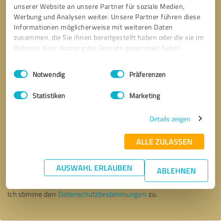
unserer Website an unsere Partner für soziale Medien,
Werbung und Analysen weiter. Unsere Partner führen diese
Informationen möglicherweise mit weiteren Daten
zusammen, die Sie ihnen bereitgestellt haben oder die sie im
Rahmen Ihrer Nutzung der Dienste gesammelt haben.
Einwilligungsauswahl
Impressum
|
Datenschutzbestimmungen
Notwendig
Präferenzen
Statistiken
Marketing
Details zeigen
ALLE ZULASSEN
Bitte um Rückruf
* Erforderliche Angaben
AUSWAHL ERLAUBEN
ABLEHNEN
Nachricht senden
Ich stimme den
Datenschutzbestimmungen
zu.