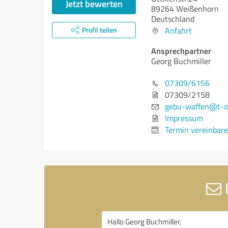
Jetzt bewerten
89264 Weißenhorn
Deutschland
Profil teilen
Anfahrt
Ansprechpartner
Georg Buchmiller
07309/6156
07309/2158
gebu-waffen@t-on
Impressum
Termin vereinbar