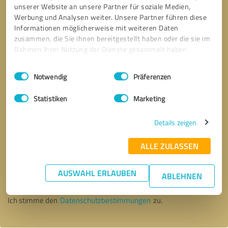
unserer Website an unsere Partner für soziale Medien,
Werbung und Analysen weiter. Unsere Partner führen diese
Informationen möglicherweise mit weiteren Daten
zusammen, die Sie ihnen bereitgestellt haben oder die sie im
Rahmen Ihrer Nutzung der Dienste gesammelt haben.
Einwilligungsauswahl
Impressum
|
Datenschutzbestimmungen
Notwendig
Präferenzen
Statistiken
Marketing
Details zeigen
ALLE ZULASSEN
Bitte um Rückruf
* Erforderliche Angaben
AUSWAHL ERLAUBEN
ABLEHNEN
Nachricht senden
Ich stimme den
Datenschutzbestimmungen
zu.