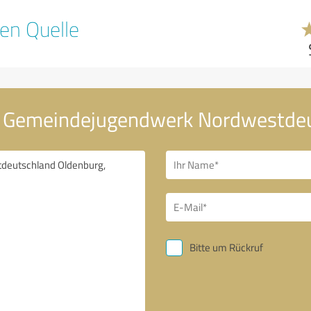
en Quelle
an Gemeindejugendwerk Nordwestde
Bitte um Rückruf