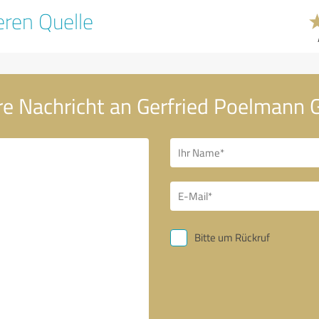
ren Quelle
re Nachricht an Gerfried Poelmann
Bitte um Rückruf