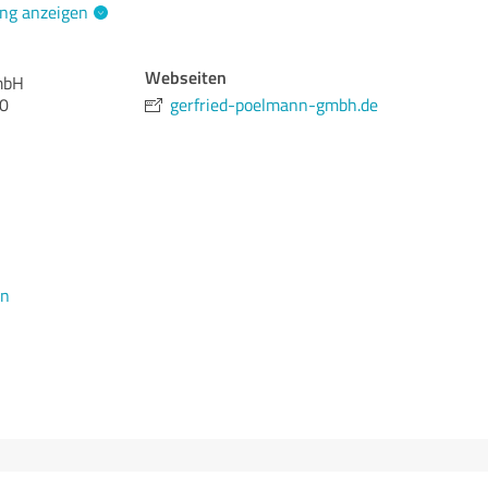
ng anzeigen
Webseiten
mbH
10
gerfried-poelmann-gmbh.de
en