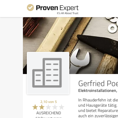
Gerfried P
Elektroinstallatione
In Rhauderfehn ist di
2,10
von
5
und Hausgeräte tätig. 
und bietet Reparatur
AUSREICHEND
auch ein zuverlässiger