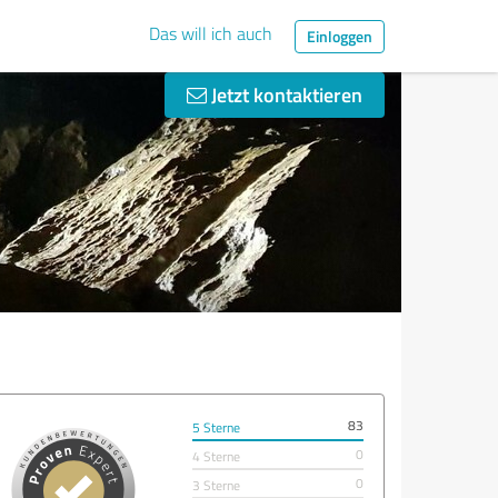
Das will ich auch
Einloggen
Jetzt kontaktieren
83
5 Sterne
0
4 Sterne
0
3 Sterne