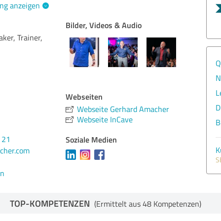
ng anzeigen
Bilder, Videos & Audio
er, Trainer,
Q
N
L
Webseiten
D
Webseite Gerhard Amacher
Webseite InCave
B
 21
Soziale Medien
K
cher.com
S
en
TOP-KOMPETENZEN
(Ermittelt aus 48 Kompetenzen)