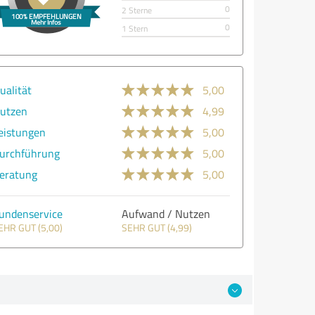
0
2 Sterne
0
1 Stern
ualität
5,00
utzen
4,99
eistungen
5,00
urchführung
5,00
eratung
5,00
undenservice
Aufwand / Nutzen
EHR GUT (5,00)
SEHR GUT (4,99)