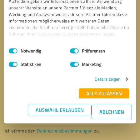
Außerdem geben wir Informationen zu Ihrer Verwendung
unserer Website an unsere Partner für soziale Medien,
Werbung und Analysen weiter. Unsere Partner führen diese
Informationen möglicherweise mit weiteren Daten
zusammen, die Sie ihnen bereitgestellt haben oder die sie im
Rahmen Ihrer Nutzung der Dienste gesammelt haben.
Einwilligungsauswahl
Impressum
|
Datenschutzbestimmungen
Notwendig
Präferenzen
Statistiken
Marketing
Details zeigen
ALLE ZULASSEN
Bitte um Rückruf
* Erforderliche Angaben
AUSWAHL ERLAUBEN
ABLEHNEN
Nachricht senden
Ich stimme den
Datenschutzbestimmungen
zu.