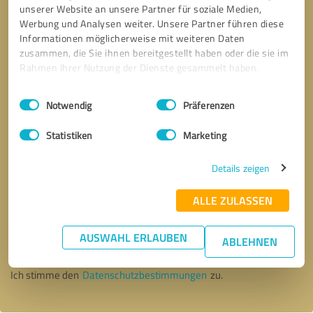
unserer Website an unsere Partner für soziale Medien,
Werbung und Analysen weiter. Unsere Partner führen diese
Informationen möglicherweise mit weiteren Daten
zusammen, die Sie ihnen bereitgestellt haben oder die sie im
Rahmen Ihrer Nutzung der Dienste gesammelt haben.
Einwilligungsauswahl
Impressum
|
Datenschutzbestimmungen
Notwendig
Präferenzen
Statistiken
Marketing
Details zeigen
ALLE ZULASSEN
Bitte um Rückruf
* Erforderliche Angaben
AUSWAHL ERLAUBEN
ABLEHNEN
Nachricht senden
Ich stimme den
Datenschutzbestimmungen
zu.