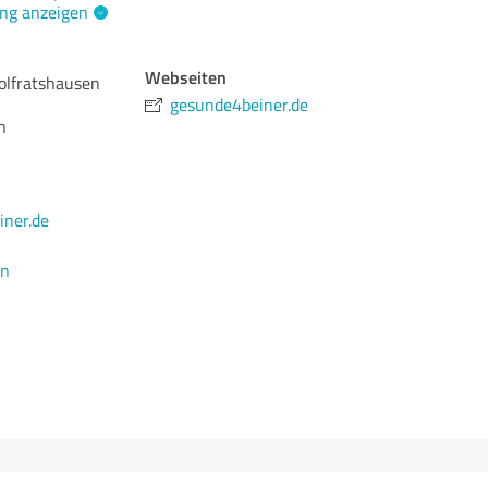
ng anzeigen
Webseiten
olfratshausen
gesunde4beiner.de
n
ner.de
en