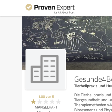
Gesunde4Be
Tierheilpraxis und H
Die Tierheilpraxis un
1,00
von
5
Tiergesundheit und -v
Therapiemethoden wie 
MANGELHAFT
Bioresonanz und Phys