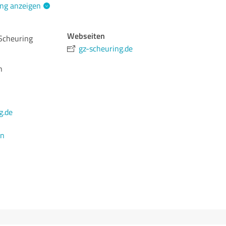
ng anzeigen
Webseiten
Scheuring
gz-scheuring.de
n
g.de
en