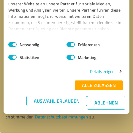
unserer Website an unsere Partner für soziale Medien,
Werbung und Analysen weiter. Unsere Partner führen diese
Informationen möglicherweise mit weiteren Daten
zusammen, die Sie ihnen bereitgestellt haben oder die sie im
Rahmen Ihrer Nutzung der Dienste gesammelt haben.
Einwilligungsauswahl
Impressum
|
Datenschutzbestimmungen
Notwendig
Präferenzen
Statistiken
Marketing
Details zeigen
ALLE ZULASSEN
Bitte um Rückruf
* Erforderliche Angaben
AUSWAHL ERLAUBEN
ABLEHNEN
Nachricht senden
Ich stimme den
Datenschutzbestimmungen
zu.