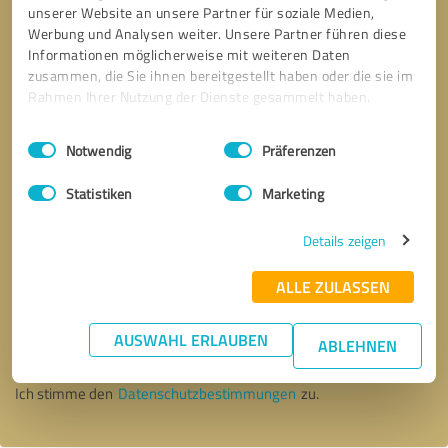
unserer Website an unsere Partner für soziale Medien,
Werbung und Analysen weiter. Unsere Partner führen diese
Informationen möglicherweise mit weiteren Daten
zusammen, die Sie ihnen bereitgestellt haben oder die sie im
Rahmen Ihrer Nutzung der Dienste gesammelt haben.
Einwilligungsauswahl
Impressum
|
Datenschutzbestimmungen
Notwendig
Präferenzen
Statistiken
Marketing
Details zeigen
ALLE ZULASSEN
Bitte um Rückruf
* Erforderliche Angaben
AUSWAHL ERLAUBEN
ABLEHNEN
Nachricht senden
Ich stimme den
Datenschutzbestimmungen
zu.