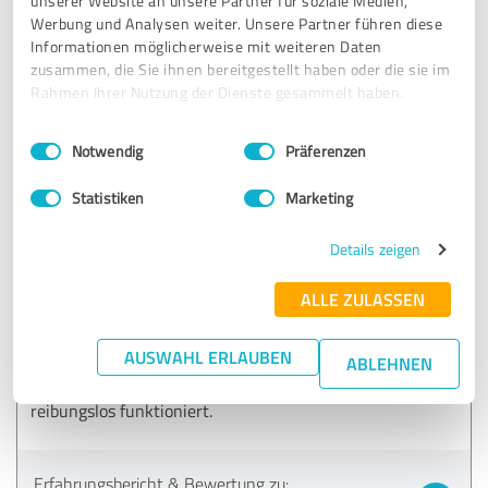
unserer Website an unsere Partner für soziale Medien,
Werbung und Analysen weiter. Unsere Partner führen diese
Informationen möglicherweise mit weiteren Daten
Erfahrungsbericht & Bewertung zu:
zusammen, die Sie ihnen bereitgestellt haben oder die sie im
GfV Gesellschaft für Verbraucherschutz
Rahmen Ihrer Nutzung der Dienste gesammelt haben.
GmbH
Einwilligungsauswahl
Impressum
|
Datenschutzbestimmungen
Notwendig
Präferenzen
14.04.2023
S.
Statistiken
Marketing
5,00 von 5
Details zeigen
SEHR GUT
Empfehlung
ALLE ZULASSEN
Super legal tech Unternehmen. Trotz dessen, dass ich doch
AUSWAHL ERLAUBEN
einige Kilometer von der vermittelten Kanzlei weg wohne,
ABLEHNEN
hat alles wunderbar per Mail, Telefon und auch Videocall
reibungslos funktioniert.
Erfahrungsbericht & Bewertung zu: