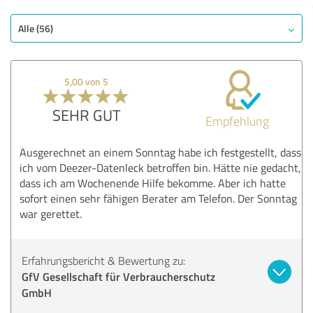
SEHR GUT
Empfehlung
Qualität
Alle (56)
Nutzen
Leistungen
5,00 von 5
Ausführung
Beratung
SEHR GUT
Empfehlung
Bewertung anzeigen
Ausgerechnet an einem Sonntag habe ich festgestellt, dass
ich vom Deezer-Datenleck betroffen bin. Hätte nie gedacht,
dass ich am Wochenende Hilfe bekomme. Aber ich hatte
sofort einen sehr fähigen Berater am Telefon. Der Sonntag
war gerettet.
Erfahrungsbericht & Bewertung zu:
GfV Gesellschaft für Verbraucherschutz
GmbH