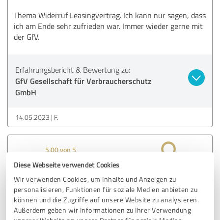
Thema Widerruf Leasingvertrag. Ich kann nur sagen, dass
ich am Ende sehr zufrieden war. Immer wieder gerne mit
der GfV.
Erfahrungsbericht & Bewertung zu:
GfV Gesellschaft für Verbraucherschutz
GmbH
14.05.2023
F.
5,00 von 5
Diese Webseite verwendet Cookies
SEHR GUT
Empfehlung
Wir verwenden Cookies, um Inhalte und Anzeigen zu
personalisieren, Funktionen für soziale Medien anbieten zu
Effiziente Vermittlung und zügige Abwicklung meines
können und die Zugriffe auf unsere Website zu analysieren.
Leasingwiderrufs durch die Partneranwälte. Danke
Außerdem geben wir Informationen zu Ihrer Verwendung