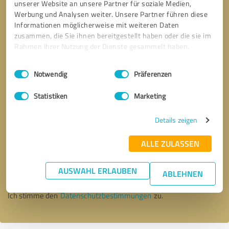
unserer Website an unsere Partner für soziale Medien,
Werbung und Analysen weiter. Unsere Partner führen diese
Informationen möglicherweise mit weiteren Daten
zusammen, die Sie ihnen bereitgestellt haben oder die sie im
Rahmen Ihrer Nutzung der Dienste gesammelt haben.
Einwilligungsauswahl
Impressum
|
Datenschutzbestimmungen
Notwendig
Präferenzen
Statistiken
Marketing
Details zeigen
Bitte um Rückruf
* Erforderliche Angaben
ALLE ZULASSEN
AUSWAHL ERLAUBEN
Nachricht senden
ABLEHNEN
Ich stimme den
Datenschutzbestimmungen
zu.