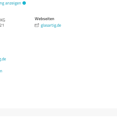
ng anzeigen
Webseiten
 KG
 21
glasartig.de
g.de
en