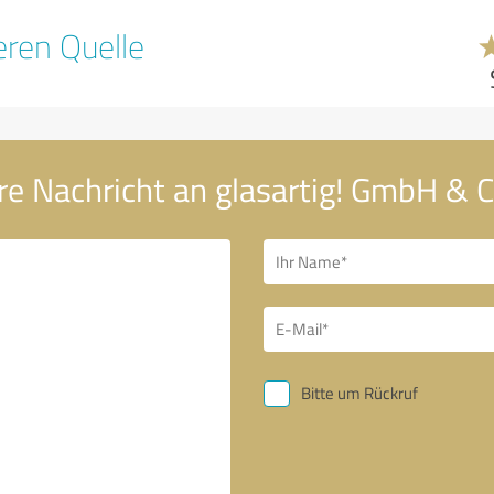
ren Quelle
re Nachricht an glasartig! GmbH & C
Bitte um Rückruf