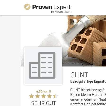
GLINT
Bezugsfertige Eigent
GLINT bietet bezugsf
4,60
von
5
Ensemble im Herzen B
einem modernen Neub
SEHR GUT
Komfort und persönli