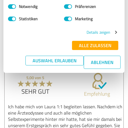
Einwilligungsauswahl
Impressum
|
Datenschutzbestimmungen
Wichtig ist hier auch, dass wirklich jeder einzelne Punkt
Notwendig
Präferenzen
angeschaut wird, um es wieder in das Gleichgewicht zu
bringen.
Statistiken
Marketing
Details zeigen
Erfahrungsbericht & Bewertung zu:
Glowlution - Laura Folz
ALLE ZULASSEN
21.12.2025
V.
AUSWAHL ERLAUBEN
ABLEHNEN
5,00 von 5
SEHR GUT
Empfehlung
Ich habe mich von Laura 1:1 begleiten lassen. Nachdem ich
eine Ärzteodyssee und auch alle möglichen
Selbstexperimente hinter mir hatte, hat sie mir damals bei
unserem Erstgespräch ein sehr gutes Gefühl gegeben. Sie