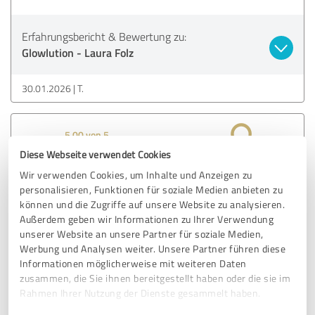
Erfahrungsbericht & Bewertung zu:
Glowlution - Laura Folz
30.01.2026
T.
5,00 von 5
Diese Webseite verwendet Cookies
SEHR GUT
Empfehlung
Wir verwenden Cookies, um Inhalte und Anzeigen zu
personalisieren, Funktionen für soziale Medien anbieten zu
können und die Zugriffe auf unsere Website zu analysieren.
Ich empfehle es Aufjedenfall weiter, da ich mit so vielen
Außerdem geben wir Informationen zu Ihrer Verwendung
Problemen zu ihr gekommen bin. (Müdigkeit,
unserer Website an unsere Partner für soziale Medien,
unregelmäßiger Zyklus, Darmproblemen, Unruhe
Werbung und Analysen weiter. Unsere Partner führen diese
Zustände) Und ich nach und nach eine Besserung
Informationen möglicherweise mit weiteren Daten
empfunden habe.
zusammen, die Sie ihnen bereitgestellt haben oder die sie im
Die ständige Betreuung ist sehr wichtig bei diesem
Rahmen Ihrer Nutzung der Dienste gesammelt haben.
Programm, da man sich nicht alleine fühlt und jemanden
an der Seite hat, falls man nicht zu Recht kommt.