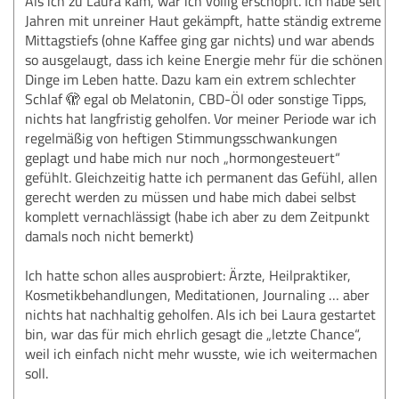
Als ich zu Laura kam, war ich völlig erschöpft. Ich habe seit
Jahren mit unreiner Haut gekämpft, hatte ständig extreme
Mittagstiefs (ohne Kaffee ging gar nichts) und war abends
so ausgelaugt, dass ich keine Energie mehr für die schönen
Dinge im Leben hatte. Dazu kam ein extrem schlechter
Schlaf 🫣 egal ob Melatonin, CBD-Öl oder sonstige Tipps,
nichts hat langfristig geholfen. Vor meiner Periode war ich
regelmäßig von heftigen Stimmungsschwankungen
geplagt und habe mich nur noch „hormongesteuert“
gefühlt. Gleichzeitig hatte ich permanent das Gefühl, allen
gerecht werden zu müssen und habe mich dabei selbst
komplett vernachlässigt (habe ich aber zu dem Zeitpunkt
damals noch nicht bemerkt)
Ich hatte schon alles ausprobiert: Ärzte, Heilpraktiker,
Kosmetikbehandlungen, Meditationen, Journaling … aber
nichts hat nachhaltig geholfen. Als ich bei Laura gestartet
bin, war das für mich ehrlich gesagt die „letzte Chance“,
weil ich einfach nicht mehr wusste, wie ich weitermachen
soll.