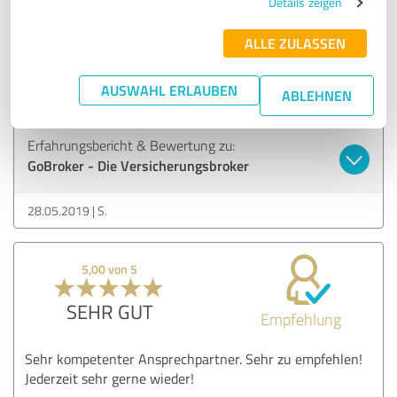
Details zeigen
Empfehlung
ALLE ZULASSEN
Schnelle Unterstützung bei allen Anliegen, freundliche und
verständliche Beratung, einen Ansprechpartner für alle
Belange bzgl. Versicherung und Finanzen.
AUSWAHL ERLAUBEN
ABLEHNEN
Erfahrungsbericht & Bewertung zu:
GoBroker - Die Versicherungsbroker
28.05.2019
S.
5,00 von 5
SEHR GUT
Empfehlung
Sehr kompetenter Ansprechpartner. Sehr zu empfehlen!
Jederzeit sehr gerne wieder!