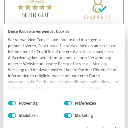
5,00 von 5
SEHR GUT
Empfehlung
We were new in Germany and Pana found for us the
Diese Webseite verwendet Cookies
perfect price/quality health inssurance! He was really
Wir verwenden Cookies, um Inhalte und Anzeigen zu
helpful and prompt in answering our questions! And also
personalisieren, Funktionen für soziale Medien anbieten zu
now, after signing the contract, we can always cont on his
können und die Zugriffe auf unsere Website zu analysieren.
availability and his advice!
Außerdem geben wir Informationen zu Ihrer Verwendung
unserer Website an unsere Partner für soziale Medien,
Werbung und Analysen weiter. Unsere Partner führen diese
Erfahrungsbericht & Bewertung zu:
Informationen möglicherweise mit weiteren Daten
GoBroker - Die Versicherungsbroker
zusammen, die Sie ihnen bereitgestellt haben oder die sie im
Rahmen Ihrer Nutzung der Dienste gesammelt haben.
28.05.2019
C.
Einwilligungsauswahl
Impressum
|
Datenschutzbestimmungen
Notwendig
Präferenzen
5,00 von 5
Statistiken
Marketing
SEHR GUT