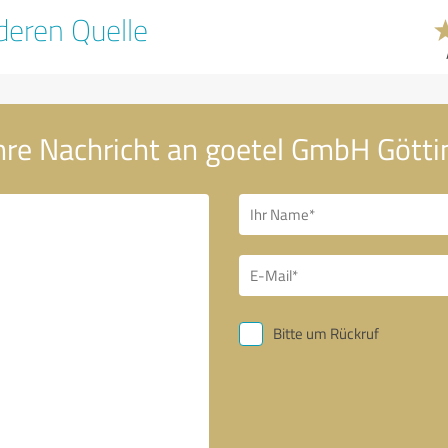
eren Quelle
hre Nachricht an goetel GmbH Götti
Bitte um Rückruf