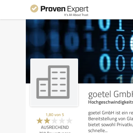
goetel Gmb
Hochgeschwindigkeits
goetel GmbH ist ein r
1,80
von
5
Bereitstellung von Gl
bietet sowohl Privatk
AUSREICHEND
schnelle
...