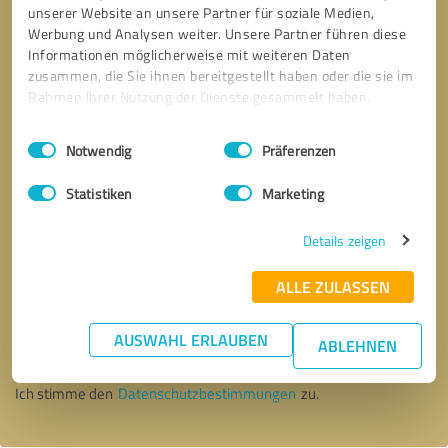
unserer Website an unsere Partner für soziale Medien,
Werbung und Analysen weiter. Unsere Partner führen diese
Informationen möglicherweise mit weiteren Daten
zusammen, die Sie ihnen bereitgestellt haben oder die sie im
Rahmen Ihrer Nutzung der Dienste gesammelt haben.
Einwilligungsauswahl
Impressum
|
Datenschutzbestimmungen
Notwendig
Präferenzen
Statistiken
Marketing
Details zeigen
ALLE ZULASSEN
Bitte um Rückruf
* Erforderliche Angaben
AUSWAHL ERLAUBEN
ABLEHNEN
Nachricht senden
Ich stimme den
Datenschutzbestimmungen
zu.