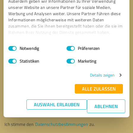
Außerdem geben wir Informationen zu Ihrer Verwendung
unserer Website an unsere Partner für soziale Medien,
Werbung und Analysen weiter. Unsere Partner führen diese
Informationen möglicherweise mit weiteren Daten
zusammen, die Sie ihnen bereitgestellt haben oder die sie im
Rahmen Ihrer Nutzung der Dienste gesammelt haben.
Einwilligungsauswahl
Impressum
|
Datenschutzbestimmungen
Notwendig
Präferenzen
Statistiken
Marketing
Details zeigen
ALLE ZULASSEN
Bitte um Rückruf
* Erforderliche Angaben
AUSWAHL ERLAUBEN
ABLEHNEN
Nachricht senden
Ich stimme den
Datenschutzbestimmungen
zu.