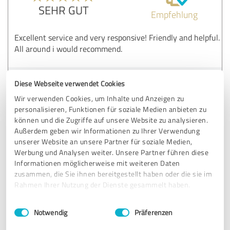
SEHR GUT
Empfehlung
Excellent service and very responsive! Friendly and helpful.
All around i would recommend.
Erfahrungsbericht & Bewertung zu:
Diese Webseite verwendet Cookies
GRAHL Hausmeisterservice GmbH
Wir verwenden Cookies, um Inhalte und Anzeigen zu
personalisieren, Funktionen für soziale Medien anbieten zu
können und die Zugriffe auf unsere Website zu analysieren.
22.04.2024
Anonym
Außerdem geben wir Informationen zu Ihrer Verwendung
unserer Website an unsere Partner für soziale Medien,
Kommentar von GRAHL Hausmeisterservice
Werbung und Analysen weiter. Unsere Partner führen diese
GmbH:
Informationen möglicherweise mit weiteren Daten
zusammen, die Sie ihnen bereitgestellt haben oder die sie im
Thanks for your support .
Rahmen Ihrer Nutzung der Dienste gesammelt haben.
Einwilligungsauswahl
Impressum
|
Datenschutzbestimmungen
Notwendig
Präferenzen
5,00 von 5