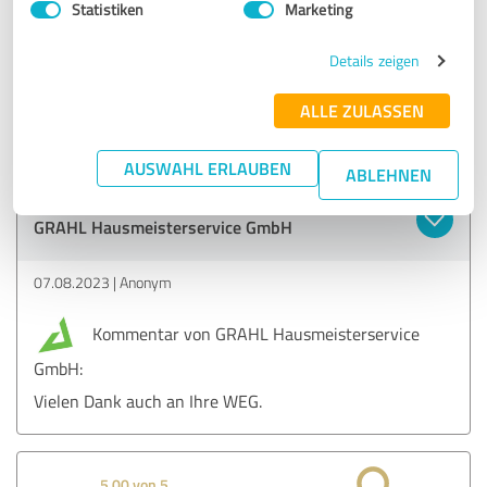
Statistiken
Marketing
SEHR GUT
Empfehlung
Details zeigen
Die Zusammenarbeit mit der Fa. Grahl ist stets reibungslos.
Man hat einen kompetenten und zuverlässigen Partner mit
ALLE ZULASSEN
der Fa. Grahl.
AUSWAHL ERLAUBEN
ABLEHNEN
Erfahrungsbericht & Bewertung zu:
GRAHL Hausmeisterservice GmbH
07.08.2023
Anonym
Kommentar von GRAHL Hausmeisterservice
GmbH:
Vielen Dank auch an Ihre WEG.
5,00 von 5