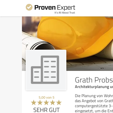
Grath Probs
Architekturplanung 
Die Planung von Wohn
5,00
von
5
das Angebot von Grat
computergestützte 3-
SEHR GUT
eingesetzt, um die En