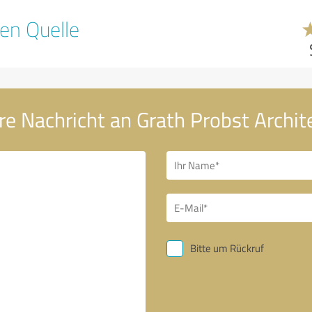
en Quelle
re Nachricht an Grath Probst Archit
Bitte um Rückruf