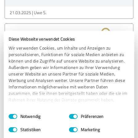
21.03.2025
Uwe S.
5,00 von 5
Diese Webseite verwendet Cookies
SEHR GUT
Wir verwenden Cookies, um Inhalte und Anzeigen zu
Empfehlung
personalisieren, Funktionen für soziale Medien anbieten zu
können und die Zugriffe auf unsere Website zu analysieren.
Die Seminare von Dr. Incorvaia sind absolut zu empfehlen.
Außerdem geben wir Informationen zu Ihrer Verwendung
Zum Konflikmanagement ist er der richtige
unserer Website an unsere Partner für soziale Medien,
Ansprechpartner. Seine Seminare sind kurzweilig, intensiv
Werbung und Analysen weiter. Unsere Partner führen diese
und bringen immer einen enormen Mehrwert. Ich kann
Informationen möglicherweise mit weiteren Daten
Herrn Dr. Incorvaia wirklich empfehlen , denn bei kleinen
zusammen, die Sie ihnen bereitgestellt haben oder die sie im
und großen Konflikten bringt er die Lösungen.
Rahmen Ihrer Nutzung der Dienste gesammelt haben.
Einwilligungsauswahl
Impressum
|
Datenschutzbestimmungen
Notwendig
Präferenzen
Erfahrungsbericht & Bewertung zu:
Leistungen von Graviton Management
Statistiken
Marketing