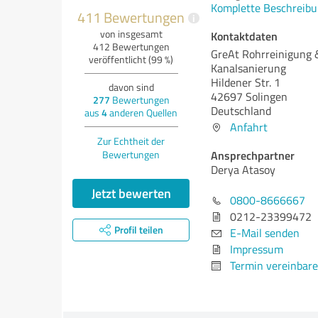
Komplette Beschreibu
411 Bewertungen
i
von insgesamt
Kontaktdaten
412 Bewertungen
GreAt Rohrreinigung 
veröffentlicht (99 %)
Kanalsanierung
Hildener Str. 1
davon sind
42697 Solingen
277
Bewertungen
Deutschland
aus
4
anderen Quellen
Anfahrt
Zur Echtheit der
Ansprechpartner
Bewertungen
Derya Atasoy
Jetzt bewerten
0800-8666667
0212-23399472
Profil teilen
E-Mail senden
Impressum
Termin vereinbar