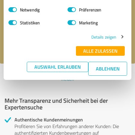
Einwilligungsauswahl
Impressum
|
Datenschutzbestimmungen
Notwendig
Präferenzen
Bitte um Rückruf
* Erforderliche Angaben
Statistiken
Marketing
Nachricht senden
Details zeigen
Ich stimme den
Datenschutzbestimmungen
zu.
ALLE ZULASSEN
AUSWAHL ERLAUBEN
ABLEHNEN
Profil aktiv seit 18.03.2020 |
Letzte Aktualisierung: 06.06.2023
|
Profil
melden
Mehr Transparenz und Sicherheit bei der
Expertensuche
Authentische Kundenmeinungen
Profitieren Sie von Erfahrungen anderer Kunden: Die
authentifizierten Kundenbewertungen auf