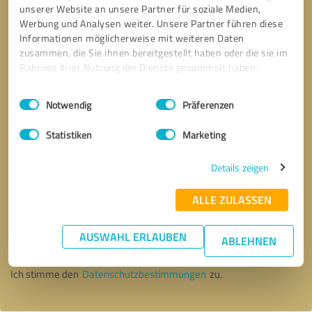
unserer Website an unsere Partner für soziale Medien,
Werbung und Analysen weiter. Unsere Partner führen diese
Informationen möglicherweise mit weiteren Daten
zusammen, die Sie ihnen bereitgestellt haben oder die sie im
Rahmen Ihrer Nutzung der Dienste gesammelt haben.
Einwilligungsauswahl
Impressum
|
Datenschutzbestimmungen
Notwendig
Präferenzen
Statistiken
Marketing
Details zeigen
ALLE ZULASSEN
Bitte um Rückruf
* Erforderliche Angaben
AUSWAHL ERLAUBEN
ABLEHNEN
Nachricht senden
Ich stimme den
Datenschutzbestimmungen
zu.