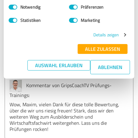
entschieden. ;-)
Einwilligungsauswahl
Impressum
|
Datenschutzbestimmungen
Notwendig
Präferenzen
Herzlichen Dank an René und das gesamte Team!
Statistiken
Marketing
Maxim V.
Details zeigen
Erfahrungsbericht & Bewertung zu:
ALLE ZULASSEN
GripsCoachTV Prüfungs-Trainings
AUSWAHL ERLAUBEN
ABLEHNEN
23.03.2026
Maxim V.
Kommentar von GripsCoachTV Prüfungs-
Trainings:
Wow, Maxim, vielen Dank für diese tolle Bewertung,
über die wir uns riesig freuen! Stark, dass wir den
weiteren Weg zum Ausbilderschein und
Wirtschaftsfachwirt weitergehen. Lass uns die
Prüfungen rocken!