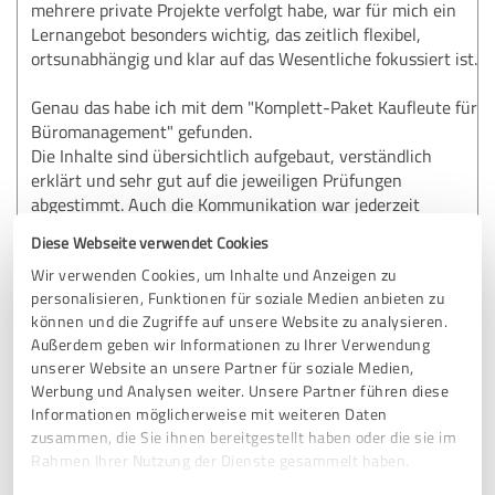
mehrere private Projekte verfolgt habe, war für mich ein
Lernangebot besonders wichtig, das zeitlich flexibel,
ortsunabhängig und klar auf das Wesentliche fokussiert ist.
Genau das habe ich mit dem "Komplett-Paket Kaufleute für
Büromanagement" gefunden.
Die Inhalte sind übersichtlich aufgebaut, verständlich
erklärt und sehr gut auf die jeweiligen Prüfungen
abgestimmt. Auch die Kommunikation war jederzeit
freundlich, zuverlässig und professionell.
Diese Webseite verwendet Cookies
Wir verwenden Cookies, um Inhalte und Anzeigen zu
Ich bin mit meiner Erfahrung sehr zufrieden und kann die
personalisieren, Funktionen für soziale Medien anbieten zu
Online-Kurse uneingeschränkt weiterempfehlen. Wer sich
können und die Zugriffe auf unsere Website zu analysieren.
systematisch, flexibel und effizient auf Prüfungen
Außerdem geben wir Informationen zu Ihrer Verwendung
vorbereiten oder weiterbilden möchte, ist hier sehr gut
unserer Website an unsere Partner für soziale Medien,
aufgehoben.
Werbung und Analysen weiter. Unsere Partner führen diese
Informationen möglicherweise mit weiteren Daten
Nach meiner Ausbildung ging es für mich direkt weiter mit
zusammen, die Sie ihnen bereitgestellt haben oder die sie im
dem Ausbilderschein und dem Wirtschaftsfachwirt. Auch
Rahmen Ihrer Nutzung der Dienste gesammelt haben.
hier habe ich mich ganz bewusst wieder für GripsCoachTV