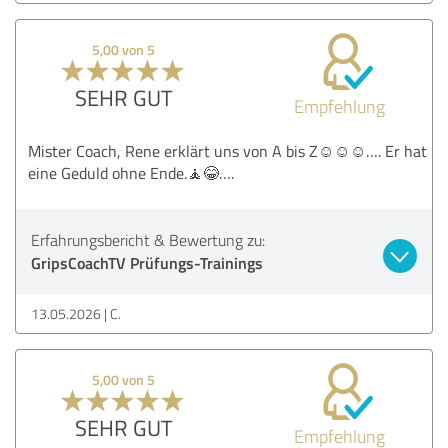
5,00 von 5
SEHR GUT
Empfehlung
Mister Coach, Rene erklärt uns von A bis Z☺️☺️☺️…. Er hat
eine Geduld ohne Ende.🧘😂….
Erfahrungsbericht & Bewertung zu:
GripsCoachTV Prüfungs-Trainings
13.05.2026
C.
5,00 von 5
SEHR GUT
Empfehlung