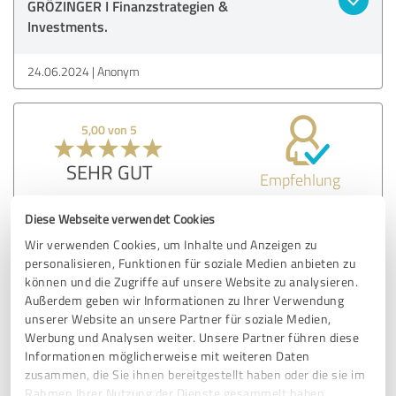
GRÖZINGER I Finanzstrategien &
Investments.
24.06.2024
Anonym
5,00 von 5
SEHR GUT
Empfehlung
Ehrlich transparent und Vollprofi durch und durch
Diese Webseite verwendet Cookies
Wir verwenden Cookies, um Inhalte und Anzeigen zu
personalisieren, Funktionen für soziale Medien anbieten zu
Erfahrungsbericht & Bewertung zu:
können und die Zugriffe auf unsere Website zu analysieren.
GRÖZINGER I Finanzstrategien &
Außerdem geben wir Informationen zu Ihrer Verwendung
Investments
unserer Website an unsere Partner für soziale Medien,
Werbung und Analysen weiter. Unsere Partner führen diese
Informationen möglicherweise mit weiteren Daten
19.06.2024
Anonym
zusammen, die Sie ihnen bereitgestellt haben oder die sie im
Rahmen Ihrer Nutzung der Dienste gesammelt haben.