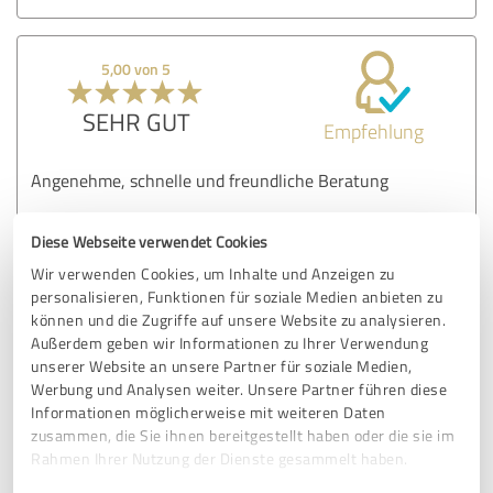
5,00 von 5
SEHR GUT
Empfehlung
Angenehme, schnelle und freundliche Beratung
Diese Webseite verwendet Cookies
Erfahrungsbericht & Bewertung zu:
Wir verwenden Cookies, um Inhalte und Anzeigen zu
GRONINGER VERSICHERT
personalisieren, Funktionen für soziale Medien anbieten zu
können und die Zugriffe auf unsere Website zu analysieren.
04.12.2025
J.
Außerdem geben wir Informationen zu Ihrer Verwendung
unserer Website an unsere Partner für soziale Medien,
Kommentar von GRONINGER VERSICHERT:
Werbung und Analysen weiter. Unsere Partner führen diese
Informationen möglicherweise mit weiteren Daten
Guten Morgen Jouline :-),
zusammen, die Sie ihnen bereitgestellt haben oder die sie im
Rahmen Ihrer Nutzung der Dienste gesammelt haben.
vielen Dank für Deine Bewertung!