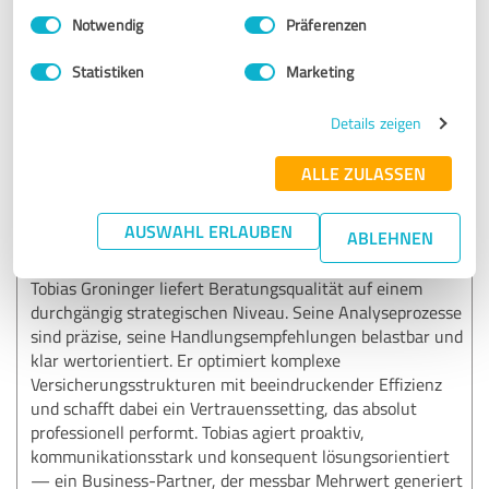
Ich freue mich, dass ich dir bei Deiner
Einwilligungsauswahl
Impressum
|
Datenschutzbestimmungen
Notwendig
Präferenzen
Versicherungsangelegenheit weiterhelfen konnte. :-)
Viele Grüße!
Statistiken
Marketing
Tobias
Details zeigen
ALLE ZULASSEN
5,00 von 5
SEHR GUT
AUSWAHL ERLAUBEN
ABLEHNEN
Empfehlung
Tobias Groninger liefert Beratungsqualität auf einem
durchgängig strategischen Niveau. Seine Analyseprozesse
sind präzise, seine Handlungsempfehlungen belastbar und
klar wertorientiert. Er optimiert komplexe
Versicherungsstrukturen mit beeindruckender Effizienz
und schafft dabei ein Vertrauenssetting, das absolut
professionell performt. Tobias agiert proaktiv,
kommunikationsstark und konsequent lösungsorientiert
— ein Business-Partner, der messbar Mehrwert generiert